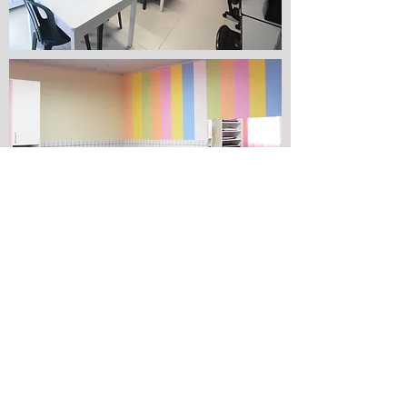
Atende crianças e adolescentes de ambos os
sexos de 5 a 17 anos encaminhados pelos CRAS,
Conselhos Tutelares e demanda espontânea.
Oferecemos auxílio à tarefa e trabalhos
escolares, oficina de informática, artesanato,
dança, música e leitura, bem como atividades
culturais, artísticas, lúdicas, esportivas,
brincadeiras, recreação, lazer e passeios. Os
usuários também recebem orientações sobre
diversos temas, cuidados com o corpo, saúde,